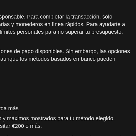
esponsable. Para completar la transacción, solo
carias y monederos en línea rápidos. Para ayudarte a
límites personales para no superar tu presupuesto,
iones de pago disponibles. Sin embargo, las opciones
nte, aunque los métodos basados en banco pueden
arda más
os y máximos mostrados para tu método elegido.
sitar €200 o más.