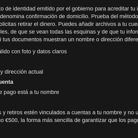
o de identidad emitido por el gobierno para acreditar t
 denomina confirmación de domicilio. Prueba del métod
icitas retirar el dinero. Puedes añadir archivos a tu cue
les, de que se vean todas las esquinas y de que tu info
i tus documentos muestran un nombre o dirección diferen
ido con foto y datos claros
 dirección actual
uenta
e pago está a tu nombre
 y retiros estén vinculados a cuentas a tu nombre y no 
o €500, la forma más sencilla de garantizar que los pagos