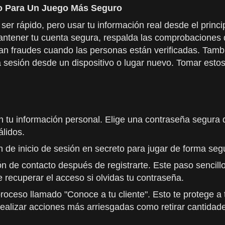
no Para Un Juego Más Seguro
r rápido, pero usar tu información real desde el princip
antener tu cuenta segura, respalda las comprobaciones d
can fraudes cuando las personas están verificadas. Ta
cia sesión desde un dispositivo o lugar nuevo. Tomar est
con tu información personal. Elige una contraseña segura
álidos.
n de inicio de sesión en secreto para jugar de forma seg
n de contacto después de registrarte. Este paso sencill
 recuperar el acceso si olvidas tu contraseña.
roceso llamado "Conoce a tu cliente". Esto te protege a 
realizar acciones más arriesgadas como retirar cantida