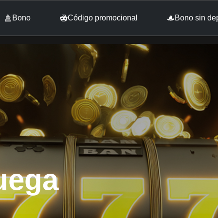
Bono
Código promocional
Bono sin de
Juega