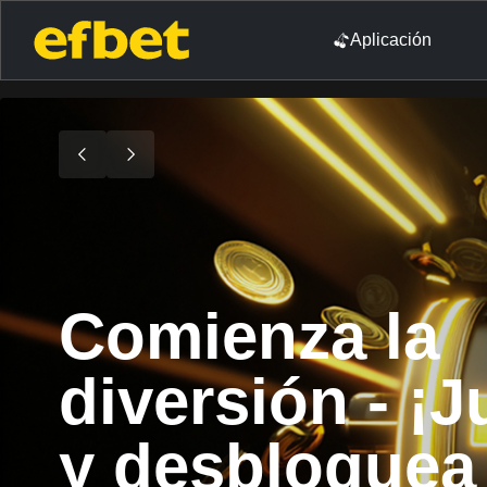
Aplicación
Comienza la
diversión - ¡
y desbloquea