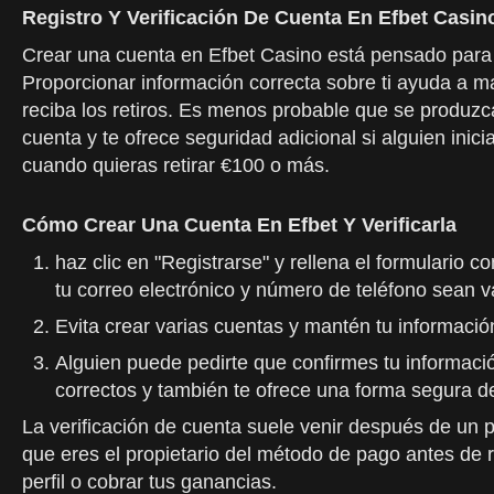
Registro Y Verificación De Cuenta En Efbet Casi
Crear una cuenta en Efbet Casino está pensado para se
Proporcionar información correcta sobre ti ayuda a m
reciba los retiros. Es menos probable que se produz
cuenta y te ofrece seguridad adicional si alguien ini
cuando quieras retirar €100 o más.
Cómo Crear Una Cuenta En Efbet Y Verificarla
haz clic en "Registrarse" y rellena el formulario 
tu correo electrónico y número de teléfono sean v
Evita crear varias cuentas y mantén tu informació
Alguien puede pedirte que confirmes tu informació
correctos y también te ofrece una forma segura de
La verificación de cuenta suele venir después de un p
que eres el propietario del método de pago antes de 
perfil o cobrar tus ganancias.