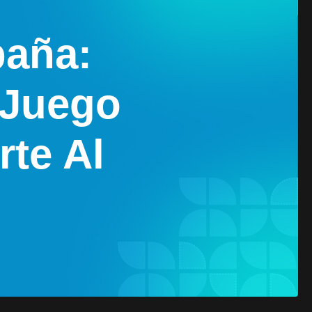
paña:
 Juego
te Al