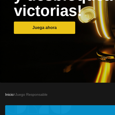
victorias!
Juega ahora
Inicio
Juego Responsable