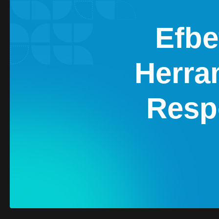
Efbe
Herra
Resp