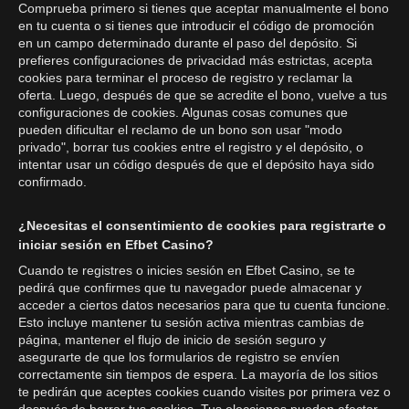
Comprueba primero si tienes que aceptar manualmente el bono
en tu cuenta o si tienes que introducir el código de promoción
en un campo determinado durante el paso del depósito. Si
prefieres configuraciones de privacidad más estrictas, acepta
cookies para terminar el proceso de registro y reclamar la
oferta. Luego, después de que se acredite el bono, vuelve a tus
configuraciones de cookies. Algunas cosas comunes que
pueden dificultar el reclamo de un bono son usar "modo
privado", borrar tus cookies entre el registro y el depósito, o
intentar usar un código después de que el depósito haya sido
confirmado.
¿Necesitas el consentimiento de cookies para registrarte o
iniciar sesión en Efbet Casino?
Cuando te registres o inicies sesión en Efbet Casino, se te
pedirá que confirmes que tu navegador puede almacenar y
acceder a ciertos datos necesarios para que tu cuenta funcione.
Esto incluye mantener tu sesión activa mientras cambias de
página, mantener el flujo de inicio de sesión seguro y
asegurarte de que los formularios de registro se envíen
correctamente sin tiempos de espera. La mayoría de los sitios
te pedirán que aceptes cookies cuando visites por primera vez o