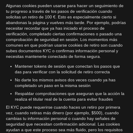
Algunas cookies pueden usarse para hacer un seguimiento de
tu progreso a través de los pasos de verificación cuando
solicitas un retiro de 100 €. Esto es especialmente cierto si
abandonas la página y vuelves más tarde. Por ejemplo, podrías
necesitar recordar que ya has iniciado el proceso de
verificación, completado ciertas confirmaciones o pasado una
comprobación de seguridad en sesión. Los momentos más
comunes en que podrían usarse cookies de retiro son cuando
subes documentos KYC o confirmas información personal y
necesitas mantenerte conectado de forma segura.
Mantener tokens de sesión que conectan los pasos que
das para verificar con la solicitud de retiro correcta
No darte los mismos avisos dos veces cuando ya has
completado un paso en la misma sesión
Respaldar comprobaciones que aseguran que la acción la
realiza el titular real de la cuenta para evitar fraudes
El KYC puede requerirse cuando haces un retiro por primera
vez, cuando retiras más dinero (por ejemplo, $500), cuando
cambias tu información personal o cuando hay señales de
seguridad que necesitan confirmación adicional. Las cookies
ayudan a que este proceso sea más fluido, pero los requisitos