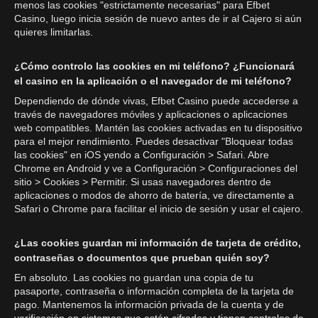
menos las cookies "estrictamente necesarias" para Efbet
Casino, luego inicia sesión de nuevo antes de ir al Cajero si aún
quieres limitarlas.
¿Cómo controlo las cookies en mi teléfono? ¿Funcionará
el casino en la aplicación o el navegador de mi teléfono?
Dependiendo de dónde vivas, Efbet Casino puede accederse a
través de navegadores móviles y aplicaciones o aplicaciones
web compatibles. Mantén las cookies activadas en tu dispositivo
para el mejor rendimiento. Puedes desactivar "Bloquear todas
las cookies" en iOS yendo a Configuración > Safari. Abre
Chrome en Android y ve a Configuración > Configuraciones del
sitio > Cookies > Permitir. Si usas navegadores dentro de
aplicaciones o modos de ahorro de batería, ve directamente a
Safari o Chrome para facilitar el inicio de sesión y usar el cajero.
¿Las cookies guardan mi información de tarjeta de crédito,
contraseñas o documentos que prueban quién soy?
En absoluto. Las cookies no guardan una copia de tu
pasaporte, contraseña o información completa de la tarjeta de
pago. Mantenemos la información privada de la cuenta y de