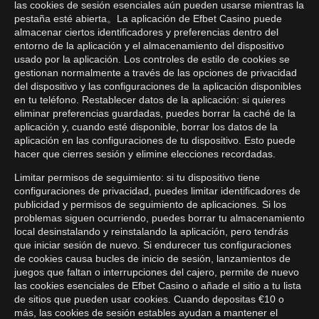
las cookies de sesión esenciales aún pueden usarse mientras la
pestaña esté abierta。La aplicación de Efbet Casino puede
almacenar ciertos identificadores y preferencias dentro del
entorno de la aplicación y el almacenamiento del dispositivo
usado por la aplicación. Los controles de estilo de cookies se
gestionan normalmente a través de las opciones de privacidad
del dispositivo y las configuraciones de la aplicación disponibles
en tu teléfono. Restablecer datos de la aplicación: si quieres
eliminar preferencias guardadas, puedes borrar la caché de la
aplicación y, cuando esté disponible, borrar los datos de la
aplicación en las configuraciones de tu dispositivo. Esto puede
hacer que cierres sesión y elimine elecciones recordadas.
Limitar permisos de seguimiento: si tu dispositivo tiene
configuraciones de privacidad, puedes limitar identificadores de
publicidad y permisos de seguimiento de aplicaciones. Si los
problemas siguen ocurriendo, puedes borrar tu almacenamiento
local desinstalando y reinstalando la aplicación, pero tendrás
que iniciar sesión de nuevo. Si endurecer tus configuraciones
de cookies causa bucles de inicio de sesión, lanzamientos de
juegos que faltan o interrupciones del cajero, permite de nuevo
las cookies esenciales de Efbet Casino o añade el sitio a tu lista
de sitios que pueden usar cookies. Cuando depositas €10 o
más, las cookies de sesión estables ayudan a mantener el