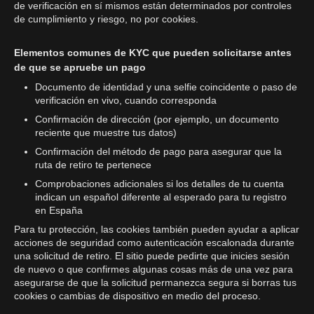
de verificación en sí mismos están determinados por controles
de cumplimiento y riesgo, no por cookies.
Elementos comunes de KYC que pueden solicitarse antes
de que se apruebe un pago
Documento de identidad y una selfie coincidente o paso de
verificación en vivo, cuando corresponda
Confirmación de dirección (por ejemplo, un documento
reciente que muestre tus datos)
Confirmación del método de pago para asegurar que la
ruta de retiro te pertenece
Comprobaciones adicionales si los detalles de tu cuenta
indican un español diferente al esperado para tu registro
en España
Para tu protección, las cookies también pueden ayudar a aplicar
acciones de seguridad como autenticación escalonada durante
una solicitud de retiro. El sitio puede pedirte que inicies sesión
de nuevo o que confirmes algunas cosas más de una vez para
asegurarse de que la solicitud permanezca segura si borras tus
cookies o cambias de dispositivo en medio del proceso.