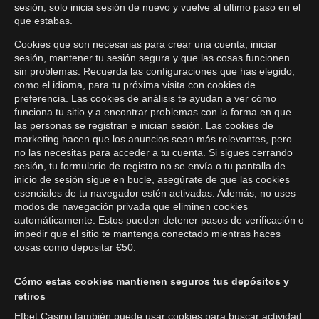
sesión, solo inicia sesión de nuevo y vuelve al último paso en el
que estabas.
Cookies que son necesarias para crear una cuenta, iniciar
sesión, mantener tu sesión segura y que las cosas funcionen
sin problemas. Recuerda las configuraciones que has elegido,
como el idioma, para tu próxima visita con cookies de
preferencia. Las cookies de análisis te ayudan a ver cómo
funciona tu sitio y a encontrar problemas con la forma en que
las personas se registran e inician sesión. Las cookies de
marketing hacen que los anuncios sean más relevantes, pero
no las necesitas para acceder a tu cuenta. Si sigues cerrando
sesión, tu formulario de registro no se envía o tu pantalla de
inicio de sesión sigue en bucle, asegúrate de que las cookies
esenciales de tu navegador estén activadas. Además, no uses
modos de navegación privada que eliminen cookies
automáticamente. Estos pueden detener pasos de verificación o
impedir que el sitio te mantenga conectado mientras haces
cosas como depositar €50.
Cómo estas cookies mantienen seguros tus depósitos y
retiros
Efbet Casino también puede usar cookies para buscar actividad