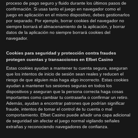
proceso de pago seguro y fluido durante los últimos pasos de
confirmación. Si usas tanto el juego en navegador como el
juego en aplicación en el mismo dispositivo, debes gestionarlos
por separado. Por ejemplo, borrar cookies del navegador no
siempre borrará el almacenamiento de la aplicación, y borrar
datos de la aplicación no siempre borrará cookies del
navegador.
Cookies para seguridad y protección contra fraudes
protegen cuentas y transacciones en Efbet Casino
Estas cookies ayudan a mantener tu cuenta segura, aseguran
que los intentos de inicio de sesión sean reales y reducen el
riesgo de que alguien más haga algo incorrecto. Estas cookies
ayudan a mantener tus sesiones seguras en todos los
dispositivos y aseguran que la persona correcta haga cosas
importantes como cambiar tu contraseña o confirmar un retiro.
Además, ayudan a encontrar patrones que podrían significar
fraude, intentos de tomar el control de tu cuenta o mal
comportamiento. Efbet Casino puede añadir una capa adicional
de seguridad sin afectar el juego normal vigilando señales
extrañas y reconociendo navegadores de confianza.