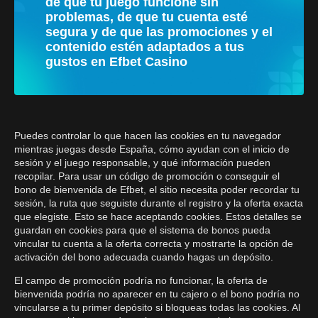
de que tu juego funcione sin
problemas, de que tu cuenta esté
segura y de que las promociones y el
contenido estén adaptados a tus
gustos en Efbet Casino
Puedes controlar lo que hacen las cookies en tu navegador
mientras juegas desde España, cómo ayudan con el inicio de
sesión y el juego responsable, y qué información pueden
recopilar. Para usar un código de promoción o conseguir el
bono de bienvenida de Efbet, el sitio necesita poder recordar tu
sesión, la ruta que seguiste durante el registro y la oferta exacta
que elegiste. Esto se hace aceptando cookies. Estos detalles se
guardan en cookies para que el sistema de bonos pueda
vincular tu cuenta a la oferta correcta y mostrarte la opción de
activación del bono adecuada cuando hagas un depósito.
El campo de promoción podría no funcionar, la oferta de
bienvenida podría no aparecer en tu cajero o el bono podría no
vincularse a tu primer depósito si bloqueas todas las cookies. Al