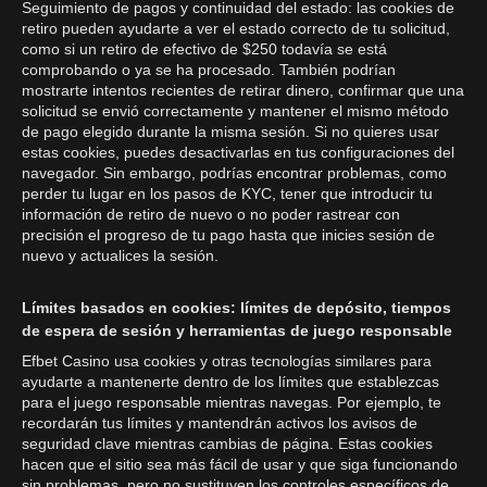
Seguimiento de pagos y continuidad del estado: las cookies de
retiro pueden ayudarte a ver el estado correcto de tu solicitud,
como si un retiro de efectivo de $250 todavía se está
comprobando o ya se ha procesado. También podrían
mostrarte intentos recientes de retirar dinero, confirmar que una
solicitud se envió correctamente y mantener el mismo método
de pago elegido durante la misma sesión. Si no quieres usar
estas cookies, puedes desactivarlas en tus configuraciones del
navegador. Sin embargo, podrías encontrar problemas, como
perder tu lugar en los pasos de KYC, tener que introducir tu
información de retiro de nuevo o no poder rastrear con
precisión el progreso de tu pago hasta que inicies sesión de
nuevo y actualices la sesión.
Límites basados en cookies: límites de depósito, tiempos
de espera de sesión y herramientas de juego responsable
Efbet Casino usa cookies y otras tecnologías similares para
ayudarte a mantenerte dentro de los límites que establezcas
para el juego responsable mientras navegas. Por ejemplo, te
recordarán tus límites y mantendrán activos los avisos de
seguridad clave mientras cambias de página. Estas cookies
hacen que el sitio sea más fácil de usar y que siga funcionando
sin problemas, pero no sustituyen los controles específicos de